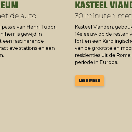
SEUM
KASTEEL VIAN
et de auto
30 minuten met
n passie van Henri Tudor.
Kasteel Vianden, gebou
 hem is gewijd in
14e eeuw op de resten 
t een fascinerende
fort en een Karolingische
ractieve stations en een
van de grootste en mooi
m.
residenties uit de Rome
periode in Europa.
LEES MEER