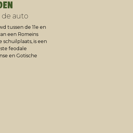
DEN
 de auto
wd tussen de 11e en
van een Romeins
 schuilplaats, is een
ste feodale
inse en Gotische