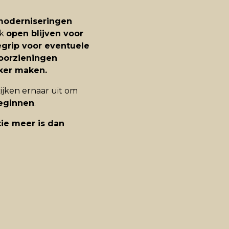
oderniseringen
jk
open blijven voor
egrip voor eventuele
voorzieningen
ker maken.
kijken ernaar uit om
beginnen
.
ie meer is dan