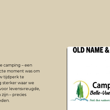
e camping – een
rfecte moment was om
 tijdperk te
 sterker waar we
t voor levensvreugde,
ijn – precies
eden.