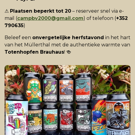
⚠
Plaatsen beperkt tot 20
– reserveer snel via e-
mail (
campbv2000@gmail.com
) of telefoon (
+352
790635
)
Beleef een
onvergetelijke herfstavond
in het hart
van het Müllerthal met de authentieke warmte van
Totenhopfen Brauhaus
! 🍻